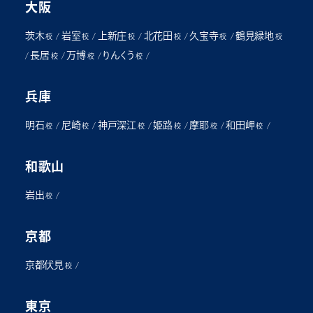
大阪
茨木
岩室
上新庄
北花田
久宝寺
鶴見緑地
/
/
/
/
/
校
校
校
校
校
校
長居
万博
りんくう
/
/
/
/
校
校
校
兵庫
明石
尼崎
神戸深江
姫路
摩耶
和田岬
/
/
/
/
/
/
校
校
校
校
校
校
和歌山
岩出
/
校
京都
京都伏見
/
校
東京