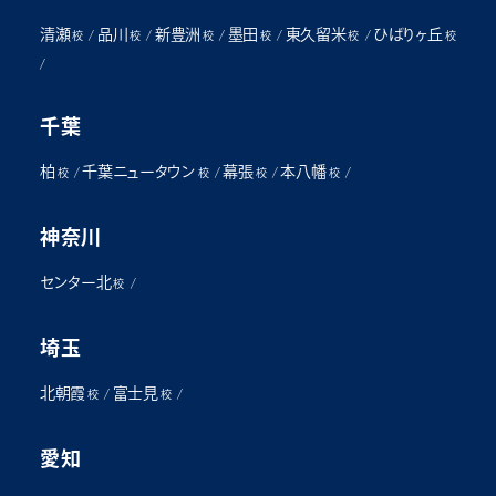
清瀬
品川
新豊洲
墨田
東久留米
ひばりヶ丘
/
/
/
/
/
校
校
校
校
校
校
/
千葉
柏
千葉ニュータウン
幕張
本八幡
/
/
/
/
校
校
校
校
神奈川
センター北
/
校
埼玉
北朝霞
富士見
/
/
校
校
愛知