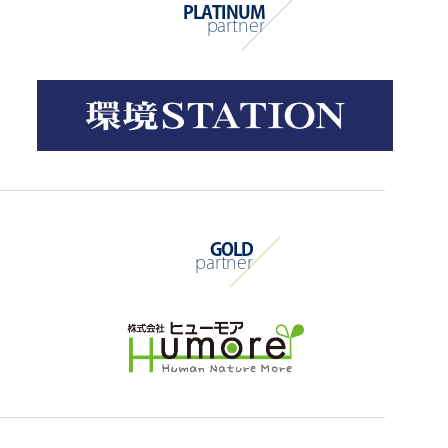
PLATINUM
partner
GOLD
partner