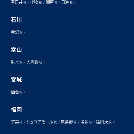
春日井
小牧
瀬戸
日進
/
/
/
/
校
校
校
校
石川
金沢
/
校
富山
射水
大沢野
/
/
校
校
宮城
仙台
/
校
福岡
宇美
シュロアモール
筑紫野
博多
福岡東
/
/
/
/
/
校
校
校
校
校