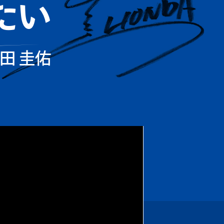
たい
田 圭佑