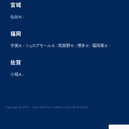
宮城
仙台
/
校
福岡
宇美
シュロアモール
筑紫野
博多
福岡東
/
/
/
/
/
校
校
校
校
校
佐賀
小城
/
校
Copyright © 2015 - 2026 SOLTILO FAMILIA SOCCER SCHOOL.