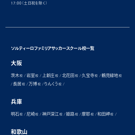
17:00（土日祝を除く）
ソルティーロファミリアサッカースクール校一覧
大阪
茨木
岩室
上新庄
北花田
久宝寺
鶴見緑地
/
/
/
/
/
校
校
校
校
校
校
長居
万博
りんくう
/
/
/
/
校
校
校
兵庫
明石
尼崎
神戸深江
姫路
摩耶
和田岬
/
/
/
/
/
/
校
校
校
校
校
校
和歌山