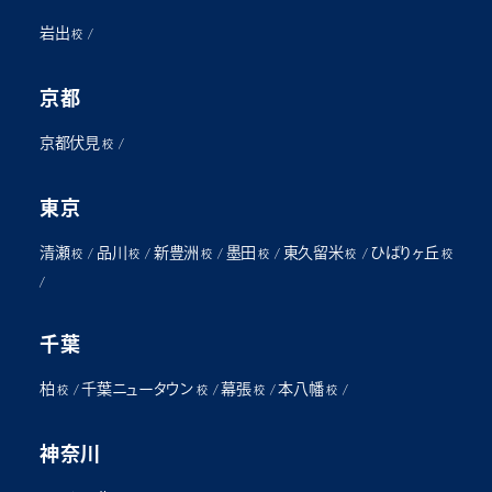
岩出
/
校
京都
京都伏見
/
校
東京
清瀬
品川
新豊洲
墨田
東久留米
ひばりヶ丘
/
/
/
/
/
校
校
校
校
校
校
/
千葉
柏
千葉ニュータウン
幕張
本八幡
/
/
/
/
校
校
校
校
神奈川