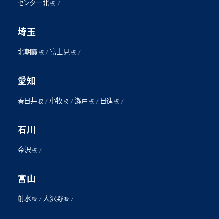
センター北
/
校
埼玉
北朝霞
富士見
/
/
校
校
愛知
春日井
小牧
瀬戸
日進
/
/
/
/
校
校
校
校
石川
金沢
/
校
富山
射水
大沢野
/
/
校
校