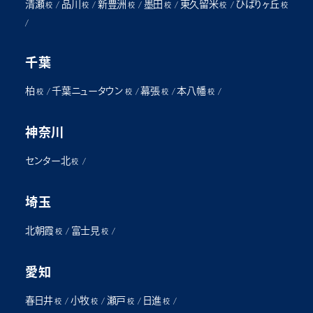
清瀬
品川
新豊洲
墨田
東久留米
ひばりヶ丘
/
/
/
/
/
校
校
校
校
校
校
/
千葉
柏
千葉ニュータウン
幕張
本八幡
/
/
/
/
校
校
校
校
神奈川
センター北
/
校
埼玉
北朝霞
富士見
/
/
校
校
愛知
春日井
小牧
瀬戸
日進
/
/
/
/
校
校
校
校