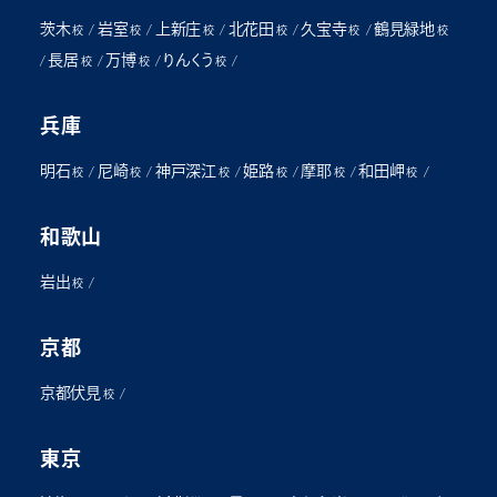
茨木
岩室
上新庄
北花田
久宝寺
鶴見緑地
/
/
/
/
/
校
校
校
校
校
校
長居
万博
りんくう
/
/
/
/
校
校
校
兵庫
明石
尼崎
神戸深江
姫路
摩耶
和田岬
/
/
/
/
/
/
校
校
校
校
校
校
和歌山
岩出
/
校
京都
京都伏見
/
校
東京