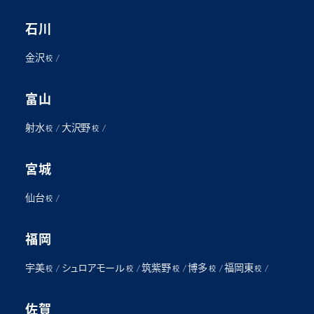
石川
金沢
/
校
富山
射水
大沢野
/
/
校
校
宮城
仙台
/
校
福岡
宇美
シュロアモール
筑紫野
博多
福岡東
/
/
/
/
/
校
校
校
校
校
佐賀