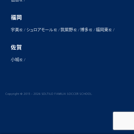
福岡
宇美
シュロアモール
筑紫野
博多
福岡東
/
/
/
/
/
校
校
校
校
校
佐賀
小城
/
校
Copyright © 2015 - 2026 SOLTILO FAMILIA SOCCER SCHOOL.