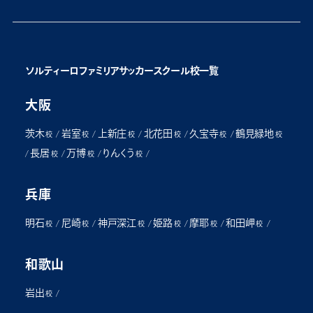
ソルティーロファミリアサッカースクール校一覧
大阪
茨木
岩室
上新庄
北花田
久宝寺
鶴見緑地
/
/
/
/
/
校
校
校
校
校
校
長居
万博
りんくう
/
/
/
/
校
校
校
兵庫
明石
尼崎
神戸深江
姫路
摩耶
和田岬
/
/
/
/
/
/
校
校
校
校
校
校
和歌山
岩出
/
校