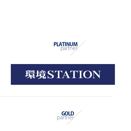
PLATINUM
partner
GOLD
partner