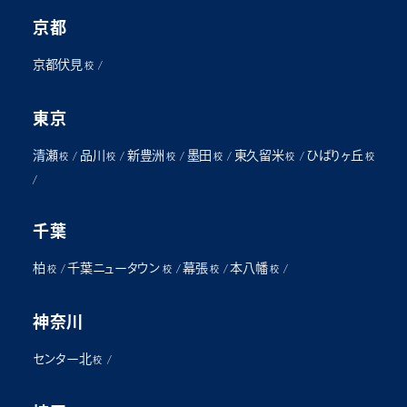
京都
京都伏見
/
校
東京
清瀬
品川
新豊洲
墨田
東久留米
ひばりヶ丘
/
/
/
/
/
校
校
校
校
校
校
/
千葉
柏
千葉ニュータウン
幕張
本八幡
/
/
/
/
校
校
校
校
神奈川
センター北
/
校