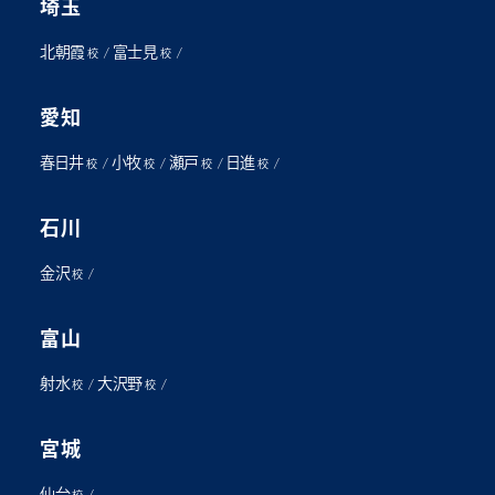
埼玉
北朝霞
富士見
/
/
校
校
愛知
春日井
小牧
瀬戸
日進
/
/
/
/
校
校
校
校
石川
金沢
/
校
富山
射水
大沢野
/
/
校
校
宮城
仙台
/
校