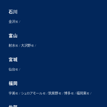
石川
金沢
/
校
富山
射水
大沢野
/
/
校
校
宮城
仙台
/
校
福岡
宇美
シュロアモール
筑紫野
博多
福岡東
/
/
/
/
/
校
校
校
校
校