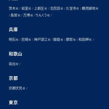
茨木
岩室
上新庄
北花田
久宝寺
鶴見緑地
/
/
/
/
/
校
校
校
校
校
校
長居
万博
りんくう
/
/
/
/
校
校
校
兵庫
明石
尼崎
神戸深江
姫路
摩耶
和田岬
/
/
/
/
/
/
校
校
校
校
校
校
和歌山
岩出
/
校
京都
京都伏見
/
校
東京