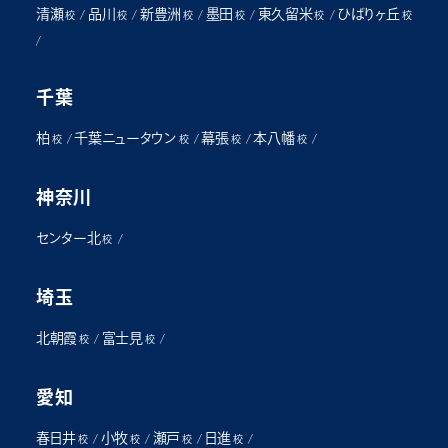
清瀬
品川
新豊洲
墨田
東久留米
ひばりヶ丘
/
/
/
/
/
校
校
校
校
校
校
/
千葉
柏
千葉ニュータウン
幕張
本八幡
/
/
/
/
校
校
校
校
神奈川
センター北
/
校
埼玉
北朝霞
富士見
/
/
校
校
愛知
春日井
小牧
瀬戸
日進
/
/
/
/
校
校
校
校