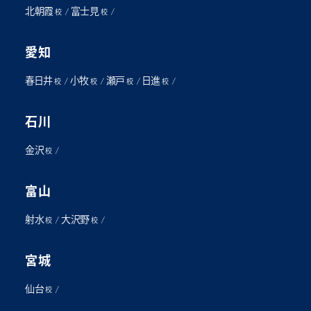
北朝霞
富士見
/
/
校
校
愛知
春日井
小牧
瀬戸
日進
/
/
/
/
校
校
校
校
石川
金沢
/
校
富山
射水
大沢野
/
/
校
校
宮城
仙台
/
校