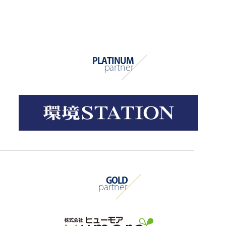
PLATINUM
partner
GOLD
partner