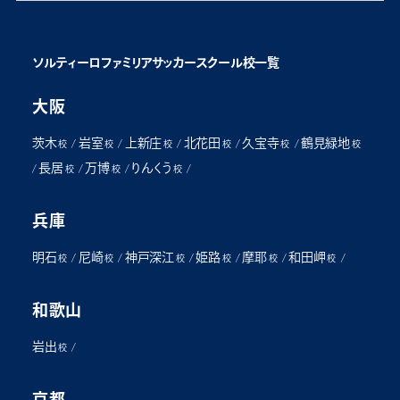
ソルティーロファミリアサッカースクール校一覧
大阪
茨木
岩室
上新庄
北花田
久宝寺
鶴見緑地
/
/
/
/
/
校
校
校
校
校
校
長居
万博
りんくう
/
/
/
/
校
校
校
兵庫
明石
尼崎
神戸深江
姫路
摩耶
和田岬
/
/
/
/
/
/
校
校
校
校
校
校
和歌山
岩出
/
校
京都