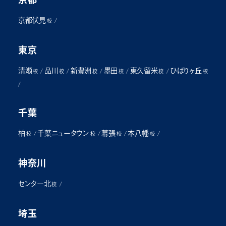
京都伏見
/
校
東京
清瀬
品川
新豊洲
墨田
東久留米
ひばりヶ丘
/
/
/
/
/
校
校
校
校
校
校
/
千葉
柏
千葉ニュータウン
幕張
本八幡
/
/
/
/
校
校
校
校
神奈川
センター北
/
校
埼玉