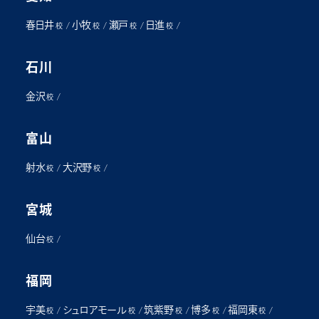
春日井
小牧
瀬戸
日進
/
/
/
/
校
校
校
校
石川
金沢
/
校
富山
射水
大沢野
/
/
校
校
宮城
仙台
/
校
福岡
宇美
シュロアモール
筑紫野
博多
福岡東
/
/
/
/
/
校
校
校
校
校