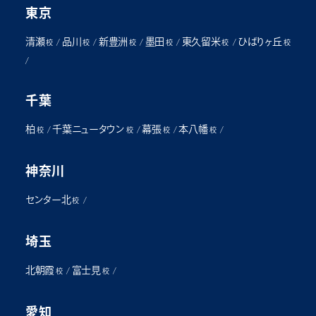
東京
清瀬
品川
新豊洲
墨田
東久留米
ひばりヶ丘
/
/
/
/
/
校
校
校
校
校
校
/
千葉
柏
千葉ニュータウン
幕張
本八幡
/
/
/
/
校
校
校
校
神奈川
センター北
/
校
埼玉
北朝霞
富士見
/
/
校
校
愛知