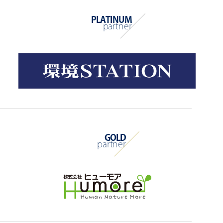
PLATINUM
partner
GOLD
partner