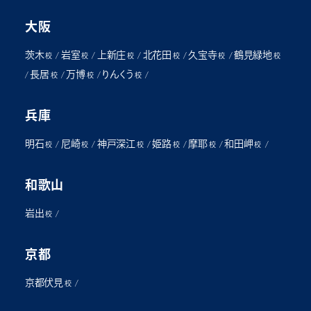
大阪
茨木
岩室
上新庄
北花田
久宝寺
鶴見緑地
/
/
/
/
/
校
校
校
校
校
校
長居
万博
りんくう
/
/
/
/
校
校
校
兵庫
明石
尼崎
神戸深江
姫路
摩耶
和田岬
/
/
/
/
/
/
校
校
校
校
校
校
和歌山
岩出
/
校
京都
京都伏見
/
校