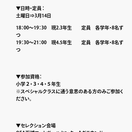
▼
日時・定員
：
土曜日
⇒3
月
14
日
18
：
00
～
19
：
30
現
2.3
年生 定員 各学年・
8
名ず
つ
19
：
30
～
21
：
00
現
4.5
年生 定員 各学年・
8
名ず
つ
▼
参加資格：
小学２・３・４・５年生
※
スペシャルクラスに通う意思のある方のみご参加く
ださい。
▼
セレクション会場