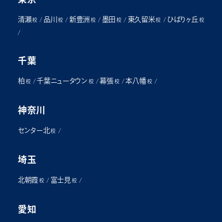
清瀬
品川
新豊洲
墨田
東久留米
ひばりヶ丘
/
/
/
/
/
校
校
校
校
校
校
/
千葉
柏
千葉ニュータウン
幕張
本八幡
/
/
/
/
校
校
校
校
神奈川
センター北
/
校
埼玉
北朝霞
富士見
/
/
校
校
愛知