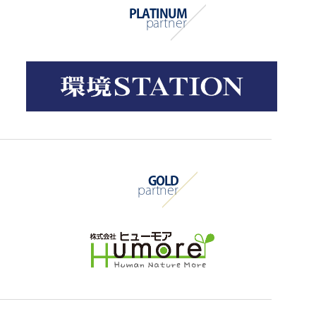
PLATINUM
partner
GOLD
partner