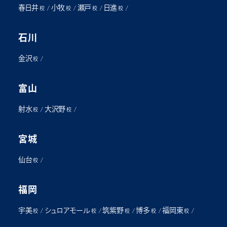
春日井
小牧
瀬戸
日進
/
/
/
/
校
校
校
校
石川
金沢
/
校
富山
射水
大沢野
/
/
校
校
宮城
仙台
/
校
福岡
宇美
シュロアモール
筑紫野
博多
福岡東
/
/
/
/
/
校
校
校
校
校